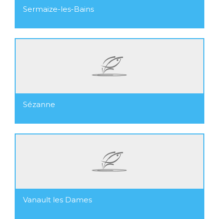
Sermaize-les-Bains
Sézanne
Vanault les Dames