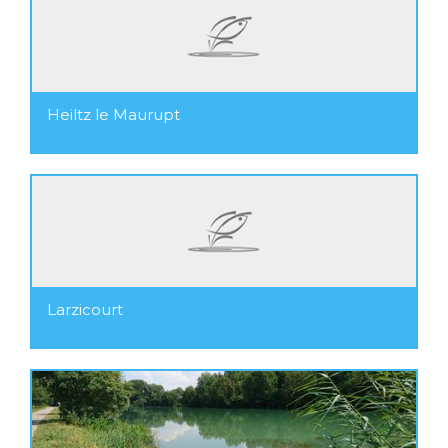
Heiltz le Maurupt
Larzicourt