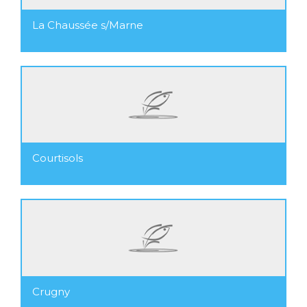
La Chaussée s/Marne
Courtisols
Crugny