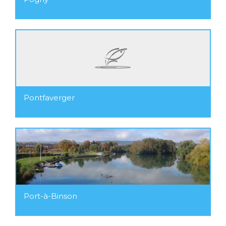
Pontfaverger
Port-à-Binson