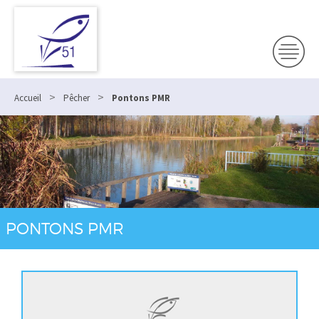
>
>
Accueil
Pêcher
Pontons PMR
PONTONS PMR