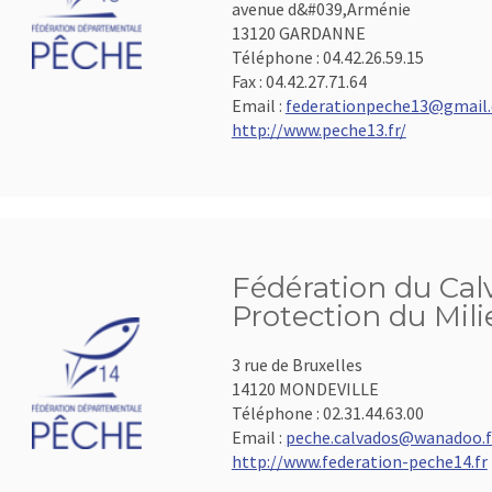
avenue d&#039,Arménie
13120 GARDANNE
Téléphone :
04.42.26.59.15
Fax :
04.42.27.71.64
Email :
federationpeche13@gmail
http://www.peche13.fr/
Fédération du Calv
Protection du Mil
3 rue de Bruxelles
14120 MONDEVILLE
Téléphone :
02.31.44.63.00
Email :
peche.calvados@wanadoo.f
http://www.federation-peche14.fr