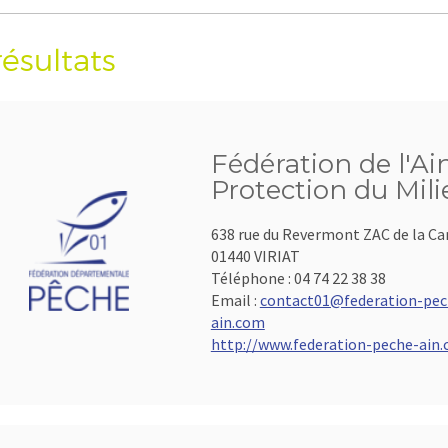
résultats
Fédération de l'Ai
Protection du Mil
638 rue du Revermont ZAC de la C
01440 VIRIAT
Téléphone :
04 74 22 38 38
Email :
contact01@federation-pec
ain.com
http://www.federation-peche-ain