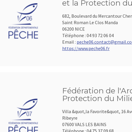
et la Protection d
682, Boulevard du Mercantour Che
Saint Roman Le Clos Manda
06200 NICE
Téléphone :
04 93 72 06 04
Email :
peche06.contact@gmail.c
https://www.peche06.fr
Fédération de l'Ar
Protection du Mil
Villa &quot,la Favorite&quot, 16 A
Ribeyre
07600 VALS LES BAINS
Téléphone :
04.75.37.09.68