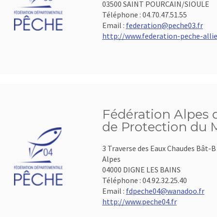
03500 SAINT POURCAIN/SIOULE
Téléphone :
04.70.47.51.55
Email :
federation@peche03.fr
http://www.federation-peche-allier
Fédération Alpes 
de Protection du 
3 Traverse des Eaux Chaudes Bât-B 
Alpes
04000 DIGNE LES BAINS
Téléphone :
04.92.32.25.40
Email :
fdpeche04@wanadoo.fr
http://www.peche04.fr