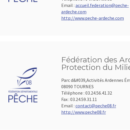
Email :
accueil.federation@peche-
ardeche.com
http://www.peche-ardeche.com
Fédération des Ar
Protection du Mil
Parc d&#039,Activités Ardennes É
08090 TOURNES
Téléphone :
03.24.56.41.32
Fax :
03.24.59.31.11
Email :
contact@peche08.fr
http://www.peche08.fr