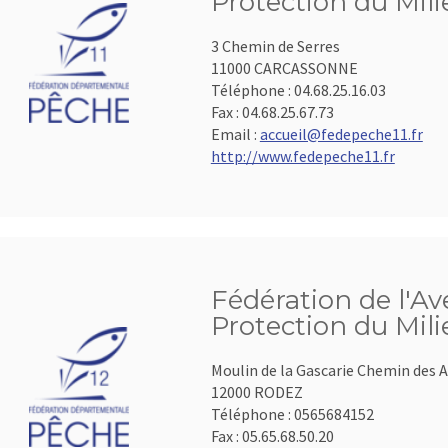
Protection du Mil
3 Chemin de Serres
11000 CARCASSONNE
Téléphone :
04.68.25.16.03
Fax :
04.68.25.67.73
Email :
accueil@fedepeche11.fr
http://www.fedepeche11.fr
Fédération de l'A
Protection du Mil
Moulin de la Gascarie Chemin des A
12000 RODEZ
Téléphone :
0565684152
Fax :
05.65.68.50.20