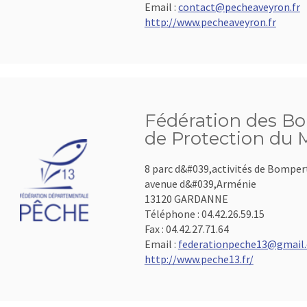
Email :
contact@pecheaveyron.fr
http://www.pecheaveyron.fr
Fédération des B
de Protection du 
8 parc d&#039,activités de Bomper
avenue d&#039,Arménie
13120 GARDANNE
Téléphone :
04.42.26.59.15
Fax :
04.42.27.71.64
Email :
federationpeche13@gmail
http://www.peche13.fr/