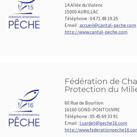
14 Allée du Vialenc
15000 AURILLAC
Téléphone :
04.71.48.19.25
Email :
accueil@cantal-peche.com
http://www.cantal-peche.com
Fédération de Cha
Protection du Mil
60 Rue de Bourlion
16160 GOND-PONTOUVRE
Téléphone :
05 45 69 33 91
Email :
l.sardet@peche16.com
http://www.federationpeche16.c