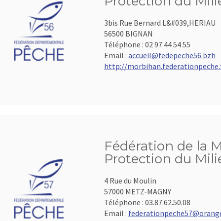
Protection du Mil
3bis Rue Bernard L&#039,HERIAU
56500 BIGNAN
Téléphone :
02 97 44 54 55
Email :
accueil@fedepeche56.bzh
http://morbihan.federationpeche.
Fédération de la M
Protection du Mil
4 Rue du Moulin
57000 METZ-MAGNY
Téléphone :
03.87.62.50.08
Email :
federationpeche57@orange